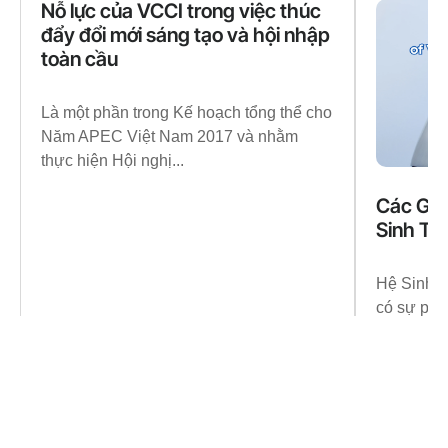
Nỗ lực của VCCI trong việc thúc
đẩy đổi mới sáng tạo và hội nhập
toàn cầu
Là một phần trong Kế hoạch tổng thể cho
Năm APEC Việt Nam 2017 và nhằm
thực hiện Hội nghị...
Các Gia
Sinh Th
Hệ Sinh T
có sự phát
kỷ qua, từ.
Learn More
Learn More