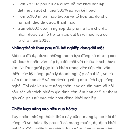
Hơn 78.992 phụ nữ đã được hỗ trợ khởi nghiệp,
đạt mức vượt chỉ tiêu 395% so với kế hoạch.
Hơn 5.900 nhóm hợp tác xã và tổ hợp tác do phụ
nữ lãnh đạo đã được thành lập.
Gần 56.000 doanh nghiệp do phụ nữ làm chủ đã
nhận được sự hỗ trợ tư vấn, đạt 57% mục tiêu đề
ra cho năm 2025.
Những thách thức phụ nữ khởi nghiệp đang đối mặt
Mặc dù đã đạt được những thành tựu đáng kể nhưng các
nữ doanh nhân vẫn tiếp tục đối mặt với nhiều thách thức
lớn. Nhiều người gặp khó khăn trong việc tiếp cận vốn,
thiếu các kỹ năng quản lý doanh nghiệp cần thiết, và có
kiến thức hạn chế về marketing cũng như tích hợp công
nghệ. Tại các khu vực nông thôn, các chuẩn mực xã hội
sâu sắc và trách nhiệm gia đình còn làm hạn chế sự tham
gia của phụ nữ vào các hoạt động khởi nghiệp.
Chiến lược nâng cao hiệu quả hỗ trợ
Tuy nhiên, những thách thức này cũng mang lại cơ hội để
củng cố và thúc đẩy phụ nữ có mong muốn, dự định khởi
nghiệp. Các chiến lược chính bao gồm tăng cường nhận