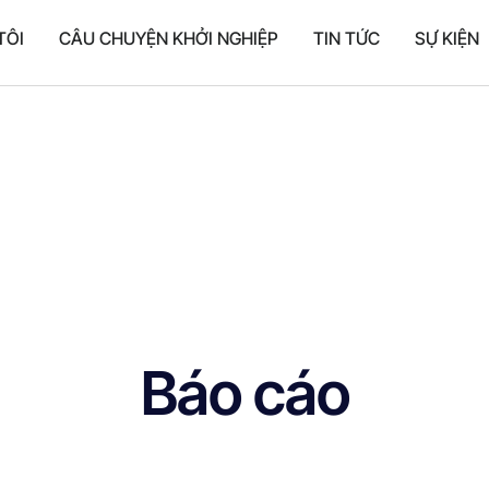
TÔI
CÂU CHUYỆN KHỞI NGHIỆP
TIN TỨC
SỰ KIỆN
Báo cáo