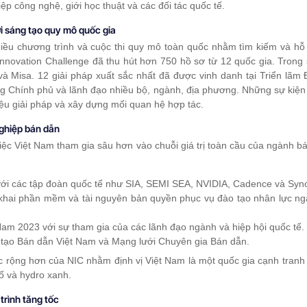
iệp công nghệ, giới học thuật và các đối tác quốc tế.
ới sáng tạo quy mô quốc gia
iều chương trình và cuộc thi quy mô toàn quốc nhằm tìm kiếm và hỗ 
Innovation Challenge đã thu hút hơn 750 hồ sơ từ 12 quốc gia. Trong
à Misa. 12 giải pháp xuất sắc nhất đã được vinh danh tại Triển lãm
ng Chính phủ và lãnh đạo nhiều bộ, ngành, địa phương. Những sự kiện
iệu giải pháp và xây dựng mối quan hệ hợp tác.
nghiệp bán dẫn
việc Việt Nam tham gia sâu hơn vào chuỗi giá trị toàn cầu của ngành 
 với các tập đoàn quốc tế như SIA, SEMI SEA, NVIDIA, Cadence và Syn
n khai phần mềm và tài nguyên bản quyền phục vụ đào tạo nhân lực ngà
Nam 2023 với sự tham gia của các lãnh đạo ngành và hiệp hội quốc tế.
 tạo Bán dẫn Việt Nam và Mạng lưới Chuyên gia Bán dẫn.
c rộng hơn của NIC nhằm định vị Việt Nam là một quốc gia cạnh tranh
số và hydro xanh.
trình tăng tốc