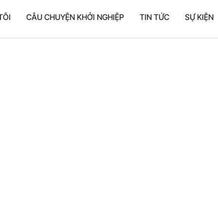
TÔI
CÂU CHUYỆN KHỞI NGHIỆP
TIN TỨC
SỰ KIỆN