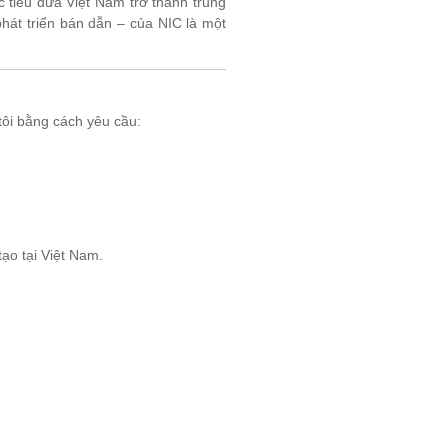
 tiêu đưa Việt Nam trở thành trung
hát triển bán dẫn – của NIC là một
tôi bằng cách yêu cầu:
tạo tại Việt Nam.