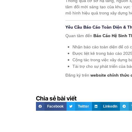
Thông qua cơ sở hạ tầng, nguồn lự
tâm đổi mới sáng tạo của khu vực 
mô hình hiệu quả trong xây dựng hệ
Yêu Cầu Báo Cáo Toàn Diện & T
Quan tâm đến
Báo Cáo Hệ Sinh T
Nhận báo cáo toàn diện để có c
Được liệt kê trong báo cáo 2025
Cộng tác trong việc xây dựng b
Tài trợ cho sự phát triển của b
Đăng ký trên
website chính thức
Chia sẻ bài viết
Facebook
Twitter
LinkedIn