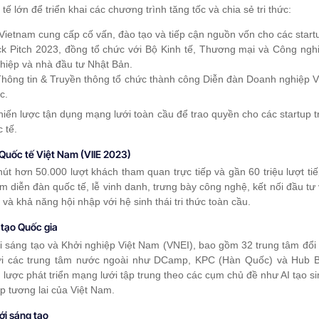
tế lớn để triển khai các chương trình tăng tốc và chia sẻ tri thức:
 Vietnam cung cấp cố vấn, đào tạo và tiếp cận nguồn vốn cho các start
ck Pitch 2023, đồng tổ chức với Bộ Kinh tế, Thương mại và Công ng
nghiệp và nhà đầu tư Nhật Bản.
ông tin & Truyền thông tổ chức thành công Diễn đàn Doanh nghiệp Vi
c.
iến lược tận dụng mạng lưới toàn cầu để trao quyền cho các startup 
 tế.
 Quốc tế Việt Nam (VIIE 2023)
hút hơn 50.000 lượt khách tham quan trực tiếp và gần 60 triệu lượt tiế
 diễn đàn quốc tế, lễ vinh danh, trưng bày công nghệ, kết nối đầu tư 
và khả năng hội nhập với hệ sinh thái tri thức toàn cầu.
 tạo Quốc gia
 sáng tạo và Khởi nghiệp Việt Nam (VNEI), bao gồm 32 trung tâm đổi 
ới các trung tâm nước ngoài như DCamp, KPC (Hàn Quốc) và Hub Bru
n lược phát triển mạng lưới tập trung theo các cụm chủ đề như AI tạo s
p tương lai của Việt Nam.
ới sáng tạo