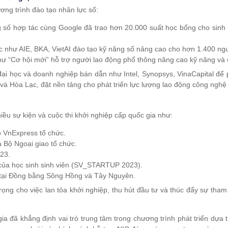
ơng trình đào tạo nhân lực số:
ng số hợp tác cùng Google đã trao hơn 20.000 suất học bổng cho sinh
c như AIE, BKA, VietAI đào tạo kỹ năng số nâng cao cho hơn 1.400 ngư
hư “Cơ hội mới” hỗ trợ người lao động phổ thông nâng cao kỹ năng và
ại học và doanh nghiệp bán dẫn như Intel, Synopsys, VinaCapital để ph
 và Hòa Lạc, đặt nền tảng cho phát triển lực lượng lao động công nghệ
iều sự kiện và cuộc thi khởi nghiệp cấp quốc gia như:
o VnExpress tổ chức.
 Bộ Ngoại giao tổ chức.
023.
của học sinh sinh viên (SV_STARTUP 2023).
 tại Đồng bằng Sông Hồng và Tây Nguyên.
rọng cho việc lan tỏa khởi nghiệp, thu hút đầu tư và thúc đẩy sự tham 
a đã khẳng định vai trò trung tâm trong chương trình phát triển dựa 