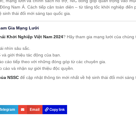
c, mạng lưới và chính sách hỗ trợ, NIC đóng góp quan trọng vào mục
Đông Nam Á. Cách tiếp cận toàn diện – từ tăng tốc khởi nghiệp đến p
 sinh thái đổi mới sáng tạo quốc gia.
ham Gia Mạng Lưới
hái Khởi Nghiệp Việt Nam 2024
? Hãy tham gia mạng lưới của chúng 
ái nhìn sâu sắc.
 và giới thiệu tác động của bạn.
áo cáo tiếp theo với những đóng góp từ các chuyên gia.
áo cáo và nhận sự giới thiệu độc quyền.
 của NSSC
để cập nhật thông tin mới nhất về hệ sinh thái đổi mới sáng 
Copy link
Telegram
Email