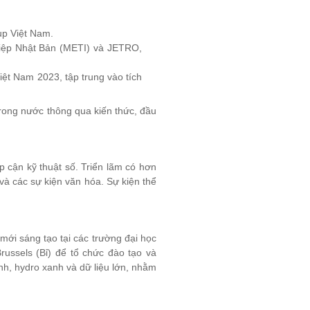
up Việt Nam.
hiệp Nhật Bản (METI) và JETRO,
ệt Nam 2023, tập trung vào tích
trong nước thông qua kiến thức, đầu
p cận kỹ thuật số. Triển lãm có hơn
và các sự kiện văn hóa. Sự kiện thể
mới sáng tạo tại các trường đại học
ssels (Bỉ) để tổ chức đào tạo và
inh, hydro xanh và dữ liệu lớn, nhằm