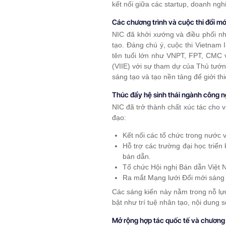
kết nối giữa các startup, doanh ngh
Các chương trình và cuộc thi đổi m
NIC đã khởi xướng và điều phối nh
tạo. Đáng chú ý, cuộc thi Vietnam 
tên tuổi lớn như VNPT, FPT, CMC v
(VIIE) với sự tham dự của Thủ tướ
sáng tạo và tạo nền tảng để giới th
Thúc đẩy hệ sinh thái ngành công 
NIC đã trở thành chất xúc tác cho 
đạo:
Kết nối các tổ chức trong nước
Hỗ trợ các trường đại học triể
bán dẫn.
Tổ chức Hội nghị Bán dẫn Việt 
Ra mắt Mạng lưới Đổi mới sáng
Các sáng kiến này nằm trong nỗ lự
bật như trí tuệ nhân tạo, nội dung 
Mở rộng hợp tác quốc tế và chương 