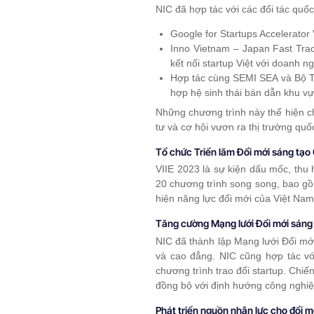
NIC đã hợp tác với các đối tác quốc 
Google for Startups Accelerator
Inno Vietnam – Japan Fast Tra
kết nối startup Việt với doanh 
Hợp tác cùng SEMI SEA và Bộ Th
hợp hệ sinh thái bán dẫn khu vự
Những chương trình này thể hiện ch
tư và cơ hội vươn ra thị trường quốc
Tổ chức Triển lãm Đổi mới sáng tạo
VIIE 2023 là sự kiện dấu mốc, thu 
20 chương trình song song, bao gồm
hiện năng lực đổi mới của Việt Nam 
Tăng cường Mạng lưới Đổi mới sáng
NIC đã thành lập Mạng lưới Đổi mới
và cao đẳng. NIC cũng hợp tác v
chương trình trao đổi startup. Chiế
đồng bộ với định hướng công nghiệ
Phát triển nguồn nhân lực cho đổi m