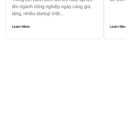
lên ngành nông nghiệp ngày càng gia
tăng, nhiều startup Việt...
Learn More
Learn More
Đăng ký
nhận tin
Đăng ký bản tin để không bỏ lỡ xu
hướng đổi mới và cơ hội kết nối.