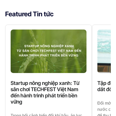
Featured Tin tức
Startup nông nghiệp xanh: Từ
Tập đoà
sân chơi TECHFEST Việt Nam
dắt đổi
đến hành trình phát triển bền
vững
Đổi mới s
nước cùng
Trong bối cảnh biến đổi khí hậu, áp lực
để thu hút