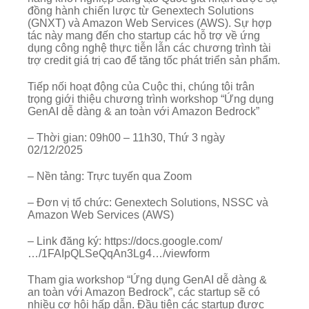
đồng hành chiến lược từ Genextech Solutions
(GNXT) và Amazon Web Services (AWS). Sự hợp
tác này mang đến cho startup các hỗ trợ về ứng
dụng công nghệ thực tiễn lẫn các chương trình tài
trợ credit giá trị cao để tăng tốc phát triển sản phẩm.
Tiếp nối hoạt động của Cuộc thi, chúng tôi trân
trọng giới thiệu chương trình workshop “Ứng dụng
GenAI dễ dàng & an toàn với Amazon Bedrock”
– Thời gian: 09h00 – 11h30, Thứ 3 ngày
02/12/2025
– Nền tảng: Trực tuyến qua Zoom
– Đơn vị tổ chức: Genextech Solutions, NSSC và
Amazon Web Services (AWS)
– Link đăng ký: https://docs.google.com/
…/1FAIpQLSeQqAn3Lg4…/viewform
Tham gia workshop “Ứng dụng GenAI dễ dàng &
an toàn với Amazon Bedrock”, các startup sẽ có
nhiều cơ hội hấp dẫn. Đầu tiên các startup được