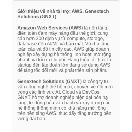
Giới thiệu về nhà tài trợ: AWS, Genextech
Solutions (GNXT)
Amazon Web Services (AWS)
là nền tảng
điện toán đám mây hàng đầu thế giới, cung
cấp hơn 200 dịch vụ từ compute, storage,
database đến AI/ML và bảo mật. Với hạ tầng
toàn cầu và độ tin cậy cao, AWS giúp doanh
nghiệp xây dựng hệ thống linh hoạt, mở rộng
nhanh và tối ưu chi phí. Hàng triệu tổ chức từ
startup đến tập đoàn lớn đang sử dụng AWS
để tăng tốc đổi mới và phát triển sản phẩm.
Genextech Solutions (GNXT)
là công ty tư
vấn công nghệ thế hệ mới, chuyên về đổi mới
trong các lĩnh vực AI, Cloud và DevOps.
GNXT hỗ trợ doanh nghiệp hiện đại hóa hạ
tầng, tự động hóa vận hành và xây dựng các
hệ thống thông minh có khả năng mở rộng
trên nền tảng AWS, thúc đẩy tăng trưởng bền
vững dài hạn.