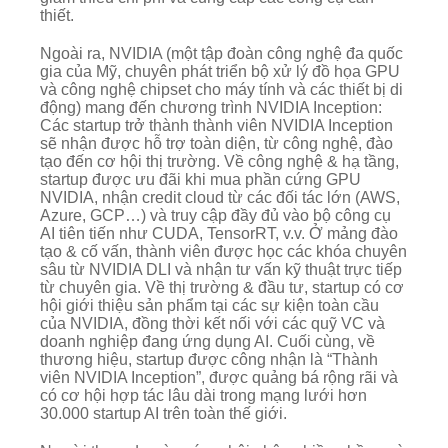
thiết.
Ngoài ra, NVIDIA (một tập đoàn công nghệ đa quốc
gia của Mỹ, chuyên phát triển bộ xử lý đồ họa GPU
và công nghệ chipset cho máy tính và các thiết bị di
động) mang đến chương trình NVIDIA Inception:
Các startup trở thành thành viên NVIDIA Inception
sẽ nhận được hỗ trợ toàn diện, từ công nghệ, đào
tạo đến cơ hội thị trường. Về công nghệ & hạ tầng,
startup được ưu đãi khi mua phần cứng GPU
NVIDIA, nhận credit cloud từ các đối tác lớn (AWS,
Azure, GCP…) và truy cập đầy đủ vào bộ công cụ
AI tiên tiến như CUDA, TensorRT, v.v. Ở mảng đào
tạo & cố vấn, thành viên được học các khóa chuyên
sâu từ NVIDIA DLI và nhận tư vấn kỹ thuật trực tiếp
từ chuyên gia. Về thị trường & đầu tư, startup có cơ
hội giới thiệu sản phẩm tại các sự kiện toàn cầu
của NVIDIA, đồng thời kết nối với các quỹ VC và
doanh nghiệp đang ứng dụng AI. Cuối cùng, về
thương hiệu, startup được công nhận là “Thành
viên NVIDIA Inception”, được quảng bá rộng rãi và
có cơ hội hợp tác lâu dài trong mạng lưới hơn
30.000 startup AI trên toàn thế giới.