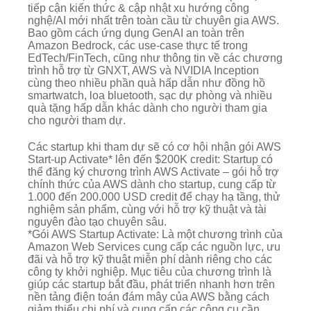
tiếp cận kiến thức & cập nhật xu hướng công
nghệ/AI mới nhất trên toàn cầu từ chuyên gia AWS.
Bao gồm cách ứng dụng GenAI an toàn trên
Amazon Bedrock, các use-case thực tế trong
EdTech/FinTech, cũng như thông tin về các chương
trình hỗ trợ từ GNXT, AWS và NVIDIA Inception
cùng theo nhiều phần quà hấp dẫn như đồng hồ
smartwatch, loa bluetooth, sạc dự phòng và nhiều
quà tặng hấp dẫn khác dành cho người tham gia
cho người tham dự.
Các startup khi tham dự sẽ có cơ hội nhận gói AWS
Start-up Activate* lên đến $200K credit: Startup có
thể đăng ký chương trình AWS Activate – gói hỗ trợ
chính thức của AWS dành cho startup, cung cấp từ
1.000 đến 200.000 USD credit để chạy hạ tầng, thử
nghiệm sản phẩm, cùng với hỗ trợ kỹ thuật và tài
nguyên đào tạo chuyên sâu.
*Gói AWS Startup Activate: Là một chương trình của
Amazon Web Services cung cấp các nguồn lực, ưu
đãi và hỗ trợ kỹ thuật miễn phí dành riêng cho các
công ty khởi nghiệp. Mục tiêu của chương trình là
giúp các startup bắt đầu, phát triển nhanh hơn trên
nền tảng điện toán đám mây của AWS bằng cách
giảm thiểu chi phí và cung cấp các công cụ cần