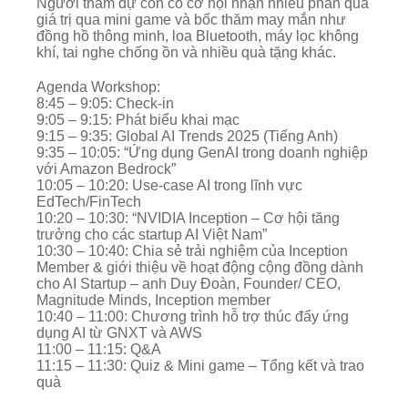
Người tham dự còn có cơ hội nhận nhiều phần quà
giá trị qua mini game và bốc thăm may mắn như
đồng hồ thông minh, loa Bluetooth, máy lọc không
khí, tai nghe chống ồn và nhiều quà tặng khác.
Agenda Workshop:
8:45 – 9:05: Check-in
9:05 – 9:15: Phát biểu khai mạc
9:15 – 9:35: Global AI Trends 2025 (Tiếng Anh)
9:35 – 10:05: “Ứng dụng GenAI trong doanh nghiệp
với Amazon Bedrock”
10:05 – 10:20: Use-case AI trong lĩnh vực
EdTech/FinTech
10:20 – 10:30: “NVIDIA Inception – Cơ hội tăng
trưởng cho các startup AI Việt Nam”
10:30 – 10:40: Chia sẻ trải nghiệm của Inception
Member & giới thiệu về hoạt động cộng đồng dành
cho AI Startup – anh Duy Đoàn, Founder/ CEO,
Magnitude Minds, Inception member
10:40 – 11:00: Chương trình hỗ trợ thúc đẩy ứng
dụng AI từ GNXT và AWS
11:00 – 11:15: Q&A
11:15 – 11:30: Quiz & Mini game – Tổng kết và trao
quà