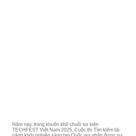
Năm nay, trong khuôn khổ chuỗi sự kiện
TECHFEST Việt Nam 2025, Cuộc thi Tìm kiếm tài
năng khởi nghiệp sáng tạo Quốc gia nhận được sự