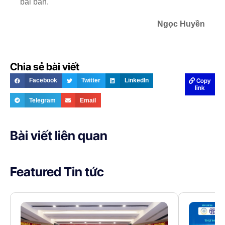
bài bản.
Ngọc Huyền
Chia sẻ bài viết
Copy
Facebook
Twitter
LinkedIn
link
Telegram
Email
Bài viết liên quan
Featured Tin tức