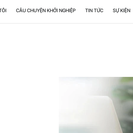
TÔI
CÂU CHUYỆN KHỞI NGHIỆP
TIN TỨC
SỰ KIỆN