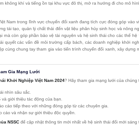
ễm không khí và tiếng ồn tại khu vực đô thị, mở ra hướng đi cho mô hìn
iệt Nam trong lĩnh vực chuyển đổi xanh đang tích cực đóng góp vào vi
g tái tạo, quản lý chất thải đến vật liệu phân hủy sinh học và nông 
 tại mà còn góp phần bảo vệ tài nguyên và hệ sinh thái cho các thế hệ
iải quyết các vấn đề môi trường cấp bách, các doanh nghiệp khởi n
p cùng chung tay tham gia vào tiến trình chuyển đổi xanh, xây dựng m
ham Gia Mạng Lưới
hái Khởi Nghiệp Việt Nam 2024
? Hãy tham gia mạng lưới của chúng 
ái nhìn sâu sắc.
 và giới thiệu tác động của bạn.
áo cáo tiếp theo với những đóng góp từ các chuyên gia.
áo cáo và nhận sự giới thiệu độc quyền.
 của NSSC
để cập nhật thông tin mới nhất về hệ sinh thái đổi mới sáng 