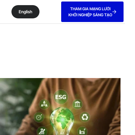
THAM GIA MẠNG LƯỚI
English
KHỞI NGHIỆP SÁNG TẠO