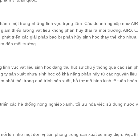
trở thành một trong những lĩnh vực trọng tâm. Các doanh nghiệp như
 giảm thiểu lượng vật liệu không phân hủy thải ra môi trường. AIRX 
O phát triển các giải pháp bao bì phân hủy sinh học thay thế cho nhự
hựa đến môi trường.
 lĩnh vực vật liệu sinh học đang thu hút sự chú ý thông qua các sản 
công ty sản xuất nhựa sinh học có khả năng phân hủy từ các nguyên li
 phát thải trong quá trình sản xuất, hỗ trợ mô hình kinh tế tuần hoàn
triển các hệ thống nông nghiệp xanh, tối ưu hóa việc sử dụng nước 
e nổi lên như một đơn vị tiên phong trong sản xuất xe máy điện. Việc 