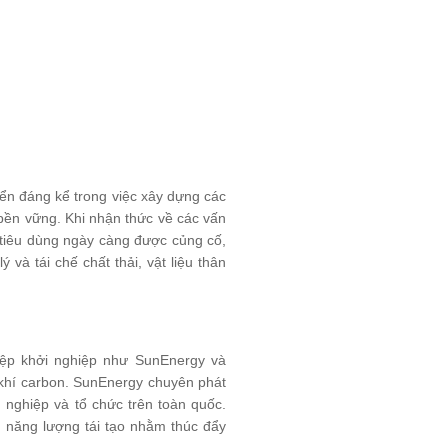
iển đáng kể trong việc xây dựng các
 bền vững. Khi nhận thức về các vấn
 tiêu dùng ngày càng được củng cố,
và tái chế chất thải, vật liệu thân
hiệp khởi nghiệp như SunEnergy và
 khí carbon. SunEnergy chuyên phát
 nghiệp và tổ chức trên toàn quốc.
n năng lượng tái tạo nhằm thúc đẩy