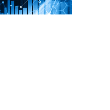
 hướng đầu tư vào các lĩnh vực
ng nghệ cao tại Việt Nam
ng thập kỷ qua, bức tranh đầu tư vào lĩnh
 công nghệ cao tại Việt Nam đã chứng
...
n More