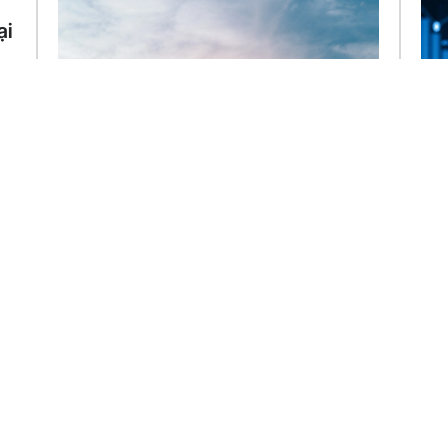
ại
,
m,
Thách Thức Của Các Startup Việt
Xu
Nam Trong Việc Huy Động Đầu Tư
cô
Từ Các Nhà Đầu Tư Nước Ngoài Và
Quỹ Đầu Tư Mạo Hiểm
Tro
vực
Việt Nam đang nổi lên như một điểm đến
kiến
hấp dẫn đối với các nhà đầu tư mạo hiểm
nước...
Learn More
Lear