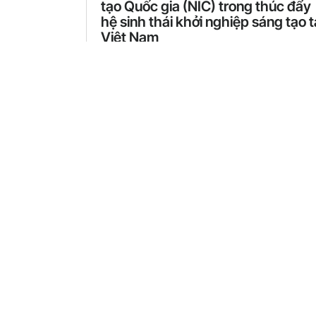
tạo Quốc gia (NIC) trong thúc đẩy
hệ sinh thái khởi nghiệp sáng tạo t
Việt Nam
Trung tâm Đổi mới sáng tạo Quốc gia (NIC)
trực thuộc Bộ Kế hoạch và Đầu tư Việt Na
được...
Learn More