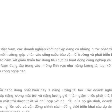
ại Việt Nam, các doanh nghiệp khởi nghiệp đang có những bước phát tr
 môi trường, góp phần vào công cuộc bảo vệ môi trường và phát triển
ác cam kết giảm thiểu tác động tiêu cực từ hoạt động công nghiệp và
Nam đang tập trung vào những lĩnh vực như năng lượng tái tạo, xử lý 
p công nghệ cao.
iển năng động nhất hiện nay là năng lượng tái tạo. Các doanh ng
pháp năng lượng mặt trời và năng lượng gió nhằm giảm thiểu phát thải
ện mặt trời được thiết kế phù hợp với nhu cầu của hộ gia đình, doanh
ào nghiên cứu và vận động chính sách, đồng thời triển khai các dự á
 phạm vi toàn quốc.