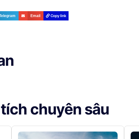
Copy link
Telegram
Email
uan
 tích chuyên sâu
g