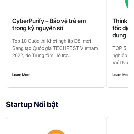
CyberPurify – Bảo vệ trẻ em
ThinkPr
trong kỷ nguyên số
tốc dịch
dung
Top 10 Cuộc thi Khởi nghiệp Đổi mới
Sáng tạo Quốc gia TECHFEST Vietnam
TOP 5 Cuộ
2022, do Trung tâm Hỗ trợ...
nghiệp S
Việt Nam 
Learn More
Learn More
Startup Nổi bật