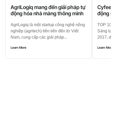
AgriLogiq mang đến giải pháp tự
Cyfeer –
động hóa nhà màng thông minh
động sả
AgriLogiq là một startup công nghệ nông
TOP 10 Cu
nghiệp (agritech) tiên tiến đến từ Việt
Sáng tạo
Nam, cung cấp các giải pháp...
2017, do T
Learn More
Learn More
Đăng ký
nhận tin
Đăng ký bản tin để không bỏ lỡ xu
hướng đổi mới và cơ hội kết nối.