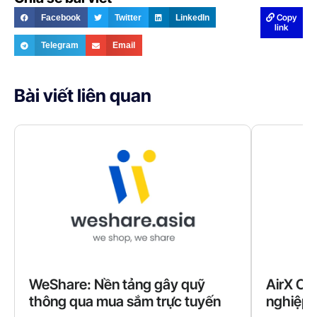
Copy
Facebook
Twitter
LinkedIn
link
Telegram
Email
Bài viết liên quan
WeShare: Nền tảng gây quỹ
AirX Car
thông qua mua sắm trực tuyến
nghiệp 