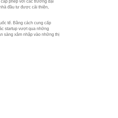
ận cấp phép với các trường đại
nhà đầu tư được cải thiện,
quốc tế. Bằng cách cung cấp
các startup vượt qua những
 sẵn sàng xâm nhập vào những thị