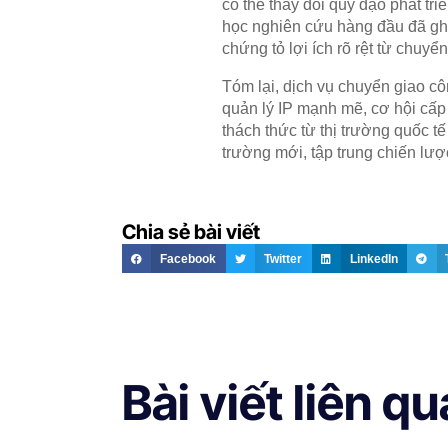
có thể thay đổi quỹ đạo phát tri
học nghiên cứu hàng đầu đã ghi
chứng tỏ lợi ích rõ rệt từ chuyể
Tóm lại, dịch vụ chuyển giao c
quản lý IP mạnh mẽ, cơ hội cấp 
thách thức từ thị trường quốc t
trường mới, tập trung chiến lượ
Chia sẻ bài viết
Facebook
Twitter
LinkedIn
Bài viết liên q