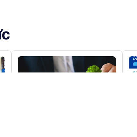
ức
C
Startup huy động vốn toàn cầu để
VE
O
mở rộng quy mô
HỖ
QU