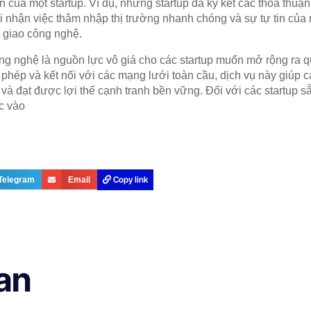
ển của một startup. Ví dụ, những startup đã ký kết các thỏa thu
 nhận việc thâm nhập thị trường nhanh chóng và sự tự tin của 
n giao công nghệ.
ông nghệ là nguồn lực vô giá cho các startup muốn mở rộng ra 
phép và kết nối với các mạng lưới toàn cầu, dịch vụ này giúp 
ế và đạt được lợi thế cạnh tranh bền vững. Đối với các startup
c vào
Copy link
Telegram
Email
uan