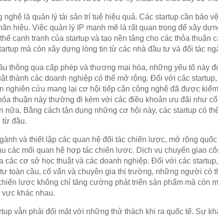
nghệ là quản lý tài sản trí tuệ hiệu quả. Các startup cần bảo 
n hiệu. Việc quản lý IP mạnh mẽ là rất quan trọng để xây dựng 
 thế cạnh tranh của startup và tạo nền tảng cho các thỏa thuận c
tartup mà còn xây dựng lòng tin từ các nhà đầu tư và đối tác ng
ầu thông qua cấp phép và thương mại hóa, những yếu tố này đón
t thành các doanh nghiệp có thể mở rộng. Đối với các startup,
ện nghiên cứu mang lại cơ hội tiếp cận công nghệ đã được kiểm
thỏa thuận này thường đi kèm với các điều khoản ưu đãi như c
ơn nữa. Bằng cách tận dụng những cơ hội này, các startup có th
 từ đầu.
ngành và thiết lập các quan hệ đối tác chiến lược, mở rộng quốc
ác mối quan hệ hợp tác chiến lược. Dịch vụ chuyển giao côn
a các cơ sở học thuật và các doanh nghiệp. Đối với các startup, 
tư toàn cầu, cố vấn và chuyên gia thị trường, những người có
 chiến lược không chỉ tăng cường phát triển sản phẩm mà còn 
 vực khác nhau.
artup vẫn phải đối mặt với những thử thách khi ra quốc tế. Sự kh