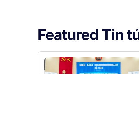
Featured Tin t
[RECAP] HỘI THẢO “KẾT NỐI CÁ
KHU ỨNG DỤNG CÔNG NGHỆ CA
NÔNG NGHIỆP ĐỂ PHÁT TRIỂN