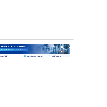
IE TRIỂN KHAI CƠ CHẾ ƯU TIÊN
 TRỢ CÁC DOANH NGHIỆP HÀN
ỐC ĐƯỢC LỰA CHỌN THAM GIA