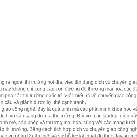
g ra ngoài thị trường nội địa, việc tận dụng dịch vụ chuyển gi
ụ này không chỉ cung cấp con đường để thương mại hóa các đổi
ám phá các thị trường quốc tế. Việc hiểu rõ về chuyển giao công
n cầu và giành được lợi thế cạnh tranh.
 giao công nghệ, đây là quá trình mà các phát minh khoa học 
ch vụ sẵn sàng đưa ra thị trường. Đối với các startup, điều này
P) mạnh mẽ, cấp phép và thương mại hóa, cùng với các mạng lưới h
ập thị trường. Bằng cách tích hợp dịch vụ chuyển giao công ng
bảo vệ pháp lý cần thiết và sự hỗ trợ kỹ thuật để thúc đẩy sự mở