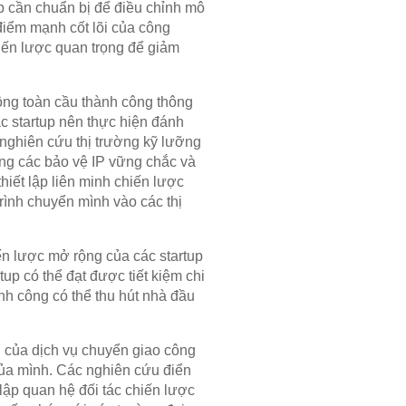
up cần chuẩn bị để điều chỉnh mô
điểm mạnh cốt lõi của công
iến lược quan trọng để giảm
rộng toàn cầu thành công thông
ác startup nên thực hiện đánh
 nghiên cứu thị trường kỹ lưỡng
ựng các bảo vệ IP vững chắc và
hiết lập liên minh chiến lược
trình chuyển mình vào các thị
ến lược mở rộng của các startup
tup có thể đạt được tiết kiệm chi
nh công có thể thu hút nhà đầu
 của dịch vụ chuyển giao công
 của mình. Các nghiên cứu điển
lập quan hệ đối tác chiến lược