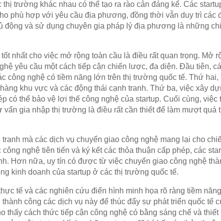
c thị trường khác nhau có thể tạo ra rào cản đáng kể. Các start
ho phù hợp với yêu cầu địa phương, đồng thời vẫn duy trì các 
ủ động và sử dụng chuyên gia pháp lý địa phương là những ch
ốt nhất cho việc mở rộng toàn cầu là điều rất quan trọng. Mở 
hệ yêu cầu một cách tiếp cận chiến lược, đa diện. Đầu tiên, c
ác công nghệ có tiềm năng lớn trên thị trường quốc tế. Thứ hai,
 hàng khu vực và các động thái cạnh tranh. Thứ ba, việc xây d
p có thể bảo vệ lợi thế công nghệ của startup. Cuối cùng, việc t
 vấn gia nhập thị trường là điều rất cần thiết để làm mượt quá 
nh tranh mà các dịch vụ chuyển giao công nghệ mang lại cho chi
 công nghệ tiên tiến và ký kết các thỏa thuận cấp phép, các star
nh. Hơn nữa, uy tín có được từ việc chuyển giao công nghệ thà
ộng kinh doanh của startup ở các thị trường quốc tế.
ực tế và các nghiên cứu điển hình minh họa rõ ràng tiềm năng
 thành công các dịch vụ này để thúc đẩy sự phát triển quốc tế
o thấy cách thức tiếp cận công nghệ có bằng sáng chế và thiết 