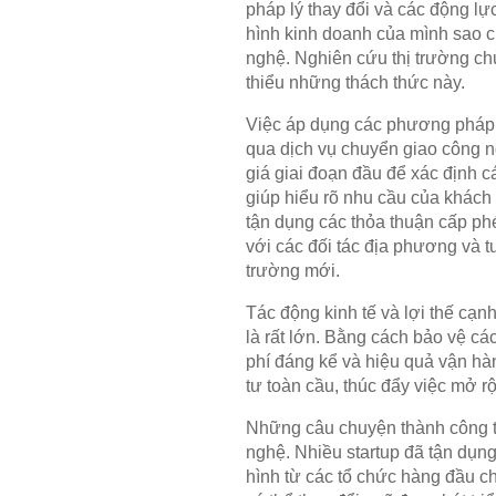
pháp lý thay đổi và các động lự
hình kinh doanh của mình sao c
nghệ. Nghiên cứu thị trường ch
thiểu những thách thức này.
Việc áp dụng các phương pháp t
qua dịch vụ chuyển giao công ng
giá giai đoạn đầu để xác định c
giúp hiểu rõ nhu cầu của khách
tận dụng các thỏa thuận cấp phé
với các đối tác địa phương và tư
trường mới.
Tác động kinh tế và lợi thế cạ
là rất lớn. Bằng cách bảo vệ các
phí đáng kể và hiệu quả vận hà
tư toàn cầu, thúc đẩy việc mở r
Những câu chuyện thành công th
nghệ. Nhiều startup đã tận dụng
hình từ các tổ chức hàng đầu ch