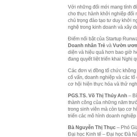
Với những đổi mới mang tính độ
cho thực hành khởi nghiệp đổi m
chú trọng đào tạo tư duy khởi n
nghệ trong kinh doanh và xây 
Điểm nổi bật của Startup Runw
Doanh nhân Trẻ
và
Vườn ươm
diện và hiệu quả hơn bao giờ h
đang quyết liệt triển khai Nghị
Các đơn vị đồng tổ chức không c
cố vấn, doanh nghiệp và các tổ 
cơ hội hiện thực hóa và thử ng
PGS.TS. Võ Thị Thúy Anh
– Bí
thành công của những năm trước
trong sinh viên mà còn tạo cơ 
triển các mô hình doanh nghiệp
Bà Nguyễn Thị Thục
– Phó Gi
Đại học Kinh tế – Đại học Đà N