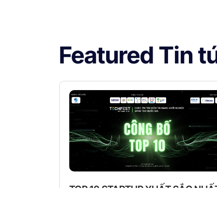
Featured Tin t
TOP 10 STARTUP XUẤT SẮC NHẤ
TẠI CUỘC THI TECHFEST VIỆT
NAM 2025 CHÍNH THỨC LỘ DIỆN