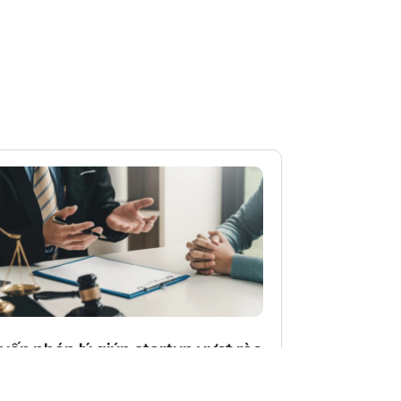
vấn pháp lý giúp startup vượt rào
n mở rộng quốc tế