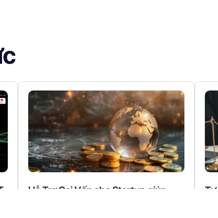
ức
T
Hỗ Trợ Gọi Vốn cho Startup giúp
Tư 
Tăng Trưởng Quốc Tế
cả