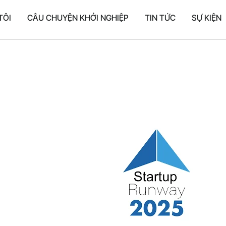
TÔI
CÂU CHUYỆN KHỞI NGHIỆP
TIN TỨC
SỰ KIỆN