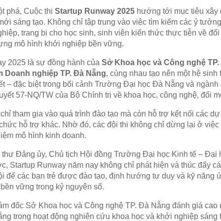
t phá, Cuộc thi
Startup Runway 2025
hướng tới mục tiêu xây 
ới sáng tạo. Không chỉ tập trung vào việc tìm kiếm các ý tưởng 
ghiệp, trang bị cho học sinh, sinh viên kiến thức thực tiễn về đ
dựng mô hình khởi nghiệp bền vững.
ay 2025 là sự đồng hành của
Sở Khoa học và Công nghệ TP.
 Doanh nghiệp TP. Đà Nẵng
, cùng nhau tạo nên một hệ sinh 
ết – đặc biệt trong bối cảnh Trường Đại học Đà Nẵng và ngành
 quyết 57-NQ/TW của Bộ Chính trị về khoa học, công nghệ, đổi m
hỉ tham gia vào quá trình đào tạo mà còn hỗ trợ kết nối các dự
chức hỗ trợ khác. Nhờ đó, các đội thi không chỉ dừng lại ở việ
hiệm mô hình kinh doanh.
 thư Đảng ủy, Chủ tịch Hội đồng Trường Đại học Kinh tế – Đại 
, Startup Runway năm nay không chỉ phát hiện và thúc đẩy cá
hội để các bạn trẻ được đào tạo, định hướng tư duy và kỹ năng
 bền vững trong kỷ nguyên số.
ám đốc Sở Khoa học và Công nghệ TP. Đà Nẵng đánh giá cao
ẵng trong hoạt động nghiên cứu khoa học và khởi nghiệp sáng t