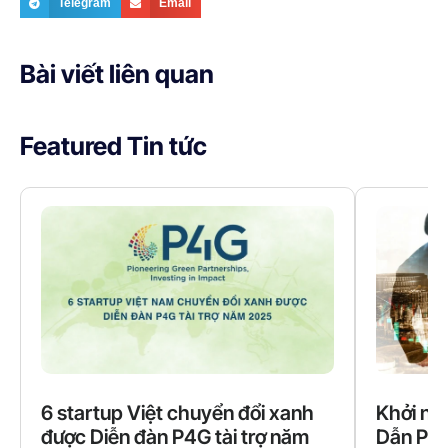
Telegram
Email
Bài viết liên quan
Featured Tin tức
6 startup Việt chuyển đổi xanh
Khởi ng
được Diễn đàn P4G tài trợ năm
Dẫn Phá