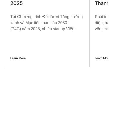
2025
Thành 
Tại Chương trình Đối tác vì Tăng trưởng
Phát triển
xanh và Mục tiêu toàn cầu 2030
diện, bao
(P4G) năm 2025, nhiều startup Việt...
vốn, marke
Learn More
Learn More
Đăng ký
nhận tin
Đăng ký bản tin để không bỏ lỡ xu