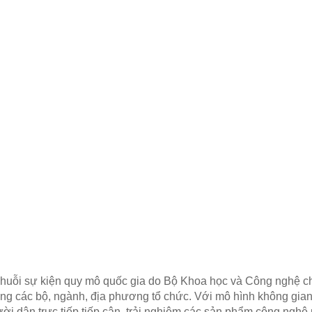
ỗi sự kiện quy mô quốc gia do Bộ Khoa học và Công nghệ chủ
 các bộ, ngành, địa phương tổ chức. Với mô hình không gian 
i dân trực tiếp tiếp cận, trải nghiệm các sản phẩm công nghệ