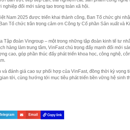
ởi nghiệp đổi mới sáng tạo trong toàn xã hội.
t Nam 2025 được triển khai thành công, Ban Tổ chức ghi nh
c. Ban Tổ chức trân trọng cảm ơn Công ty Cổ phần Sản xuất và 
ủa Tập đoàn Vingroup – một trong những tập đoàn kinh tế tư nh
ch hàng làm trung tâm, VinFast chú trọng đẩy mạnh đổi mới sá
ợng cao, góp phần thúc đẩy phát triển khoa học, công nghệ, côn
am.
n và đánh giá cao sự phối hợp của VinFast, đồng thời kỳ vọng 
gian tới, cùng hướng tới mục tiêu phát triển bền vững hệ sinh 
Copy link
Telegram
Email