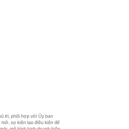
 trì, phối hợp với Ủy ban
mở, sự kiện tạo điều kiện để
 mới, mô hình kinh doanh hiện