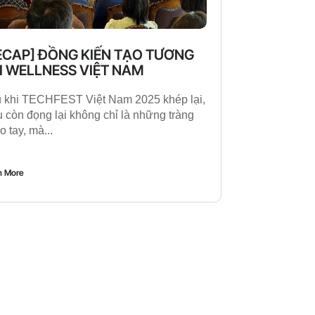
ECAP] ĐỒNG KIẾN TẠO TƯƠNG
I WELLNESS VIỆT NAM
 khi TECHFEST Việt Nam 2025 khép lại,
u còn đọng lại không chỉ là những tràng
o tay, mà...
n More