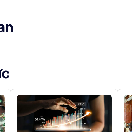
uan
ức