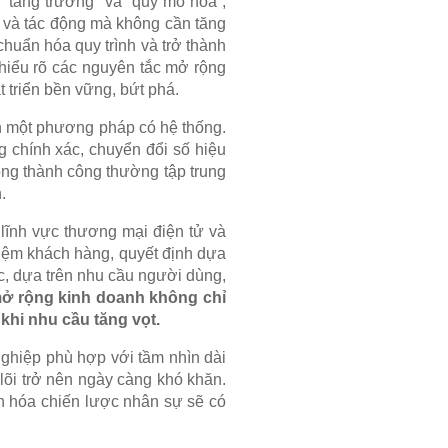
 “tăng trưởng” và “quy mô hóa”,
u và tác động mà không cần tăng
chuẩn hóa quy trình và trở thành
 hiểu rõ các nguyên tắc mở rộng
t triển bền vững, bứt phá.
n một phương pháp có hệ thống.
g chính xác, chuyển đổi số hiệu
ng thành công thường tập trung
.
 lĩnh vực thương mại điện tử và
hiệm khách hàng, quyết định dựa
ục, dựa trên nhu cầu người dùng,
ở rộng kinh doanh không chỉ
khi nhu cầu tăng vọt.
ghiệp phù hợp với tầm nhìn dài
 lõi trở nên ngày càng khó khăn.
ẩn hóa chiến lược nhân sự sẽ có