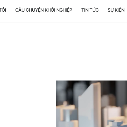
TÔI
CÂU CHUYỆN KHỞI NGHIỆP
TIN TỨC
SỰ KIỆN