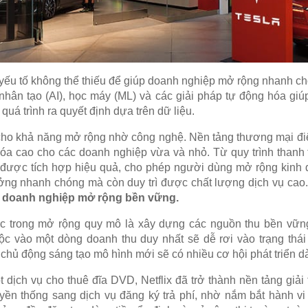
à yếu tố không thể thiếu để giúp doanh nghiệp mở rộng nhanh c
nhân tạo (AI), học máy (ML) và các giải pháp tự động hóa giúp 
quá trình ra quyết định dựa trên dữ liệu.
 cho khả năng mở rộng nhờ công nghệ. Nền tảng thương mại điệ
óa cao cho các doanh nghiệp vừa và nhỏ. Từ quy trình thanh 
được tích hợp hiệu quả, cho phép người dùng mở rộng kinh do
ưởng nhanh chóng mà còn duy trì được chất lượng dịch vụ cao
úp doanh nghiệp mở rộng bền vững.
ác trong mở rộng quy mô là xây dựng các nguồn thu bền vữn
 vào một dòng doanh thu duy nhất sẽ dễ rơi vào trạng thái tr
chủ động sáng tạo mô hình mới sẽ có nhiều cơ hội phát triển dà
ột dịch vụ cho thuê đĩa DVD, Netflix đã trở thành nền tảng giải 
uyền thống sang dịch vụ đăng ký trả phí, nhờ nắm bắt hành 