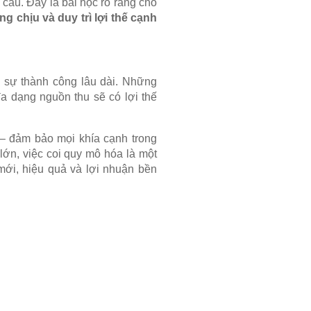
 cầu. Đây là bài học rõ ràng cho
g chịu và duy trì lợi thế cạnh
h sự thành công lâu dài. Những
a dạng nguồn thu sẽ có lợi thế
– đảm bảo mọi khía cạnh trong
ớn, việc coi quy mô hóa là một
mới, hiệu quả và lợi nhuận bền