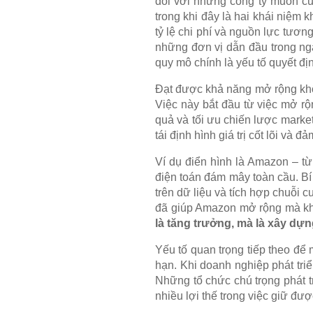
đối với những công ty muốn củn
trong khi đây là hai khái niệm 
tỷ lệ chi phí và nguồn lực tươn
những đơn vị dẫn đầu trong ngà
quy mô chính là yếu tố quyết đị
Đạt được khả năng mở rộng khô
Việc này bắt đầu từ việc mở rộ
quả và tối ưu chiến lược mark
tái định hình giá trị cốt lõi v
Ví dụ điển hình là Amazon – từ
điện toán đám mây toàn cầu. Bí
trên dữ liệu và tích hợp chuỗi 
đã giúp Amazon mở rộng mà kh
là tăng trưởng, mà là xây dựn
Yếu tố quan trọng tiếp theo đ
hạn. Khi doanh nghiệp phát triể
Những tổ chức chú trọng phát t
nhiều lợi thế trong việc giữ đượ