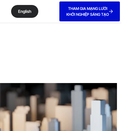
THAM GIA MẠNG LƯỚI
English
KHỞI NGHIỆP SÁNG TẠO