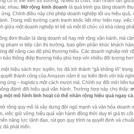
g cố vị thế trên thị trường. Nhiều tổ chức vẫn nhầm lẫn giữa
khác nhau.
Mở rộng kinh doanh
là quá trình gia tăng doanh th
g ứng. Chính điều này cho phép doanh nghiệp tối ưu hiệu quả, 
nh. Trong môi trường cạnh tranh khốc liệt như hiện nay, việc
nh giữa một doanh nghiệp trì trệ và một tổ chức có khả năng phá
ng đơn thuần là tăng doanh số hay mở rộng vận hành, mà cầ
ng phạm vi tiếp cận thị trường, bao gồm phân khúc khách hàn
eting để nâng cao độ phủ thương hiệu. Các doanh nghiệp mở rộ
à đảm bảo thông điệp thương hiệu phù hợp với nhiều đối tượng hơn
 một hiệu sách trực tuyến, họ đã trở thành “gã khổng lồ” trong
 quyết thành công của Amazon nằm ở sự kiên định với trải ng
cung ứng – logistics một cách mượt mà. Chính sự đổi mới liên t
ông đánh đổi hiệu quả vận hành. Trường hợp này cho thấy:
m
g một mô hình linh hoạt có thể nhân rộng hiệu quả ngay cả 
ể mở rộng quy mô là xây dựng đội ngũ mạnh và văn hóa doanh n
n, việc giữ vững hiệu quả vận hành đồng thời duy trì giá trị cốt
riển năng lực lãnh đạo, rút gọn quy trình ra quyết định và chu
c đà phát triển.