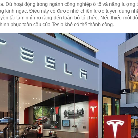
a. Dù hoạt động trong ngành công nghiệp ô tô và năng lượng tá
áng kinh ngạc. Điều này có được nhờ chiến lược tuyển dụng nh
uyền tải tầm nhìn rõ ràng đến toàn bộ tổ chức. Nếu thiếu một đ
hinh phục toàn cầu của Tesla khó có thể thành công.