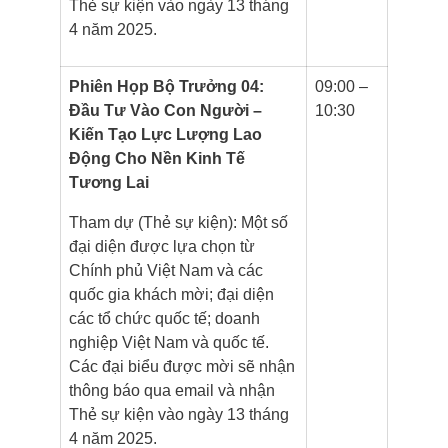
Thẻ sự kiện vào ngày 13 tháng
4 năm 2025.
Phiên Họp Bộ Trưởng 04:
09:00 –
Đầu Tư Vào Con Người –
10:30
Kiến Tạo Lực Lượng Lao
Động Cho Nền Kinh Tế
Tương Lai
Tham dự (Thẻ sự kiện): Một số
đại diện được lựa chọn từ
Chính phủ Việt Nam và các
quốc gia khách mời; đại diện
các tổ chức quốc tế; doanh
nghiệp Việt Nam và quốc tế.
Các đại biểu được mời sẽ nhận
thông báo qua email và nhận
Thẻ sự kiện vào ngày 13 tháng
4 năm 2025.