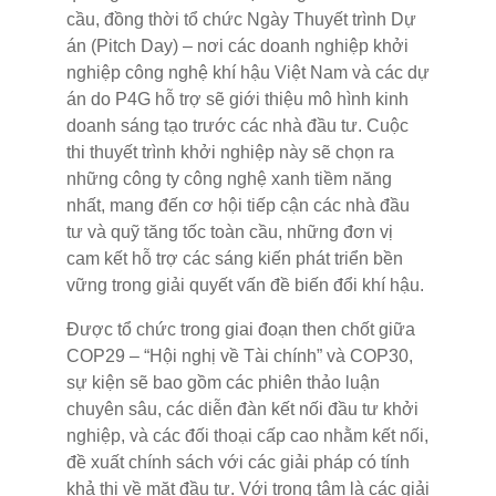
cầu, đồng thời tổ chức Ngày Thuyết trình Dự
án (Pitch Day) – nơi các doanh nghiệp khởi
nghiệp công nghệ khí hậu Việt Nam và các dự
án do P4G hỗ trợ sẽ giới thiệu mô hình kinh
doanh sáng tạo trước các nhà đầu tư. Cuộc
thi thuyết trình khởi nghiệp này sẽ chọn ra
những công ty công nghệ xanh tiềm năng
nhất, mang đến cơ hội tiếp cận các nhà đầu
tư và quỹ tăng tốc toàn cầu, những đơn vị
cam kết hỗ trợ các sáng kiến phát triển bền
vững trong giải quyết vấn đề biến đổi khí hậu.
Được tổ chức trong giai đoạn then chốt giữa
COP29 – “Hội nghị về Tài chính” và COP30,
sự kiện sẽ bao gồm các phiên thảo luận
chuyên sâu, các diễn đàn kết nối đầu tư khởi
nghiệp, và các đối thoại cấp cao nhằm kết nối,
đề xuất chính sách với các giải pháp có tính
khả thi về mặt đầu tư. Với trọng tâm là các giải