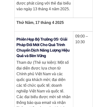
được phát cùng với thẻ đại biểu
vào ngày 13 tháng 4 năm 2025.
Thứ Năm, 17 tháng 4 2025
09:00 –
Phiên Họp Bộ Trưởng 05: Giải
10:30
Pháp Đổi Mới Cho Quá Trình
Chuyển Dịch Năng Lượng Hiệu
Quả và Bền Vững
Tham dự (Thẻ sự kiện): Một số
đại diện được lựa chọn từ
Chính phủ Việt Nam và các
quốc gia khách mời; đại diện
các tổ chức quốc tế; doanh
nghiệp Việt Nam và quốc tế.
Các đại biểu được mời sẽ nhận
thông báo qua email và nhận