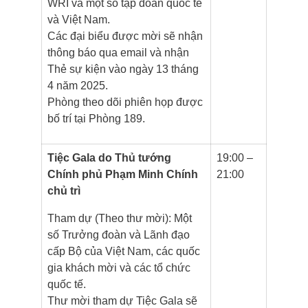
WRI và một số tập đoàn quốc tế
và Việt Nam.
Các đại biểu được mời sẽ nhận
thông báo qua email và nhận
Thẻ sự kiện vào ngày 13 tháng
4 năm 2025.
Phòng theo dõi phiên họp được
bố trí tại Phòng 189.
Tiệc Gala do Thủ tướng
19:00 –
Chính phủ Phạm Minh Chính
21:00
chủ trì
Tham dự (Theo thư mời): Một
số Trưởng đoàn và Lãnh đạo
cấp Bộ của Việt Nam, các quốc
gia khách mời và các tổ chức
quốc tế.
Thư mời tham dự Tiệc Gala sẽ