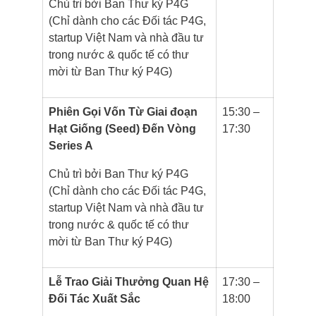
Chủ trì bởi Ban Thư ký P4G
(Chỉ dành cho các Đối tác P4G,
startup Việt Nam và nhà đầu tư
trong nước & quốc tế có thư
mời từ Ban Thư ký P4G)
Phiên Gọi Vốn Từ Giai đoạn
15:30 –
Hạt Giống (Seed) Đến Vòng
17:30
Series A
Chủ trì bởi Ban Thư ký P4G
(Chỉ dành cho các Đối tác P4G,
startup Việt Nam và nhà đầu tư
trong nước & quốc tế có thư
mời từ Ban Thư ký P4G)
Lễ Trao Giải Thưởng Quan Hệ
17:30 –
Đối Tác Xuất Sắc
18:00