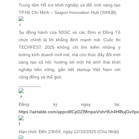
Trung tâm Hỗ trợ khởi nghiệp và đổi mới sáng tạo
TP.Hồ Chí Minh – Saigon Innovation Hub (SIHUB)
Sự đồng hành của NSSC và các Đơn vị Đồng Tổ
chức chính là lời khẳng định mạnh mẽ: Cuộc thi
TECHFEST 2025 không chỉ tìm kiếm những ý
tưởng kinh doanh mới mẻ, mà còn thúc đẩy đổi mới
sáng tạo xã hội, hướng tới một hệ sinh thái khởi
nghiệp bền vững, gắn kết startup Việt Nam với
cộng đồng và thế giới.
_________
Đăng ký ngay tại:
https://airtable.com/appcdlICpDZBfmpaV/shr9Ur4HlBujGvXpx
Hạn chót: Đến 23h59, ngày 12/10/2025 (Chủ Nhật)