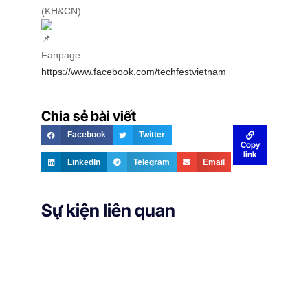
(KH&CN).
Fanpage:
https://www.facebook.com/techfestvietnam
Chia sẻ bài viết
Facebook
Twitter
Copy
link
LinkedIn
Telegram
Email
Sự kiện liên quan
[tribe_events view="photo"]