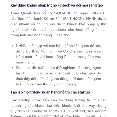
Xây dựng khung pháp lý cho Fintech và đổi mới sáng tạo
Theo Quyết định số 1615/QĐ-BĐH844 ngày 12/6/2019
của Ban điều hành Đề án 844 (Bộ KH&CN), NHNN được
giao nhiệm vụ chủ trì xây dựng khuôn khổ pháp lý thử
nghiệm có kiểm soát (sandbox) cho hoạt động fintech
trong lĩnh vực ngân hàng. Theo đó:
NHNN phối hợp với các bộ, ngành liên quan để xây
dựng Dự thảo Nghị định về Cơ chế thử nghiệm có
kiểm soát đối với hoạt động Fintech trong lĩnh vực
ngân hàng.
Sandbox đề xuất nhằm thử nghiệm các công nghệ
tài chính mới dưới sự giám sát chặt chẽ, qua đó
thúc đẩy đổi mới sáng tạo đồng thời đảm bảo quản
trị rủi ro và tuân thủ quy định pháp lý.
Tạo lập môi trường ngân hàng hỗ trợ cho startup
Các startup được tiếp cận tín dụng tương tự như các
doanh nghiệp khác, dựa trên khuôn khổ cho vay chung
quy định tại Thông tư số 39/2016/TT-NHNN, sửa đổi bởi
Thông tư số 06/2023/TT-NHNN. Các biện pháp hỗ trợ bổ