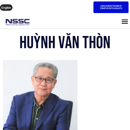
JOIN OUR NETWORK OF
English
STARTUP ENTHUSIASTS
Huỳnh Văn Thòn