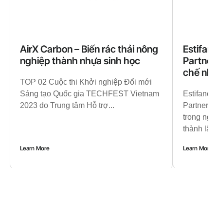
AirX Carbon – Biến rác thải nông
Estifano
nghiệp thành nhựa sinh học
Partners
chế nhựa
TOP 02 Cuộc thi Khởi nghiệp Đổi mới
Sáng tạo Quốc gia TECHFEST Vietnam
Estifanos
2023 do Trung tâm Hỗ trợ...
Partnershi
trong ngà
thành lập..
Learn More
Learn More