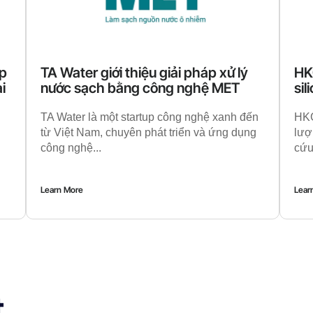
áp
TA Water giới thiệu giải pháp xử lý
HKG
i
nước sạch bằng công nghệ MET
sil
TA Water là một startup công nghệ xanh đến
HKG
từ Việt Nam, chuyên phát triển và ứng dụng
lượ
công nghệ...
cứu
Learn More
Lear
t