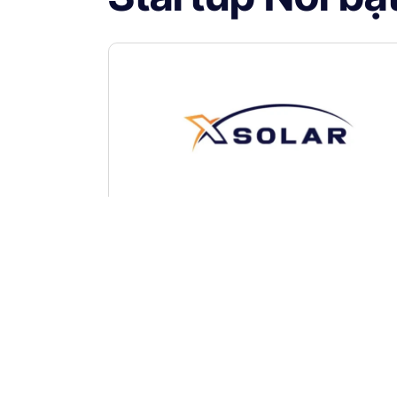
Xsolar Energy và giải pháp điện m
trời không cần vốn đầu tư đầu
Xsolar Energy là một startup công nghệ nă
lượng tại Việt Nam, hướng đến việc phổ c
điện mặt trời...
Learn More