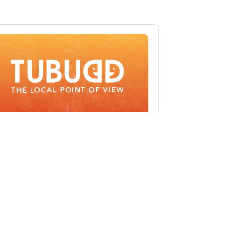
BUDD: Chuyển đổi Du lịch với
ải pháp Thông minh
trải nghiệm bản địa đến nền tảng công
ệ du lịch toàn diện Tubudd là một startup
g nghệ...
n More