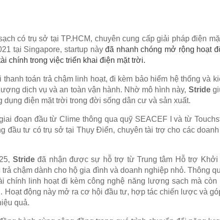
ạch có trụ sở tại TP.HCM, chuyên cung cấp giải pháp điện mặt
21 tại Singapore, startup này
đã nhanh chóng mở rộng hoạt độn
i chính trong việc triển khai điện mặt trời.
ói thanh toán trả chậm linh hoạt, đi kèm bảo hiểm hệ thống và 
 lượng dịch vụ và an toàn vận hành.
Nhờ mô hình này,
Stride
gi
 dụng điện mặt trời trong đời sống dân cư và sản xuất.
iai đoạn đầu từ Clime thông qua quỹ SEACEF I và từ Touchsto
 đầu tư có trụ sở tại Thụy Điển, chuyên tài trợ cho các doanh
025,
Stride
đã nhận được sự hỗ trợ từ Trung tâm Hỗ trợ Khởi
c trả chậm dành cho hộ gia đình và doanh nghiệp nhỏ. Thông qu
tài chính linh hoạt đi kèm công nghệ năng lượng sạch mà còn 
. Hoạt động này mở ra cơ hội đầu tư, hợp tác chiến lược và gó
hiệu quả.