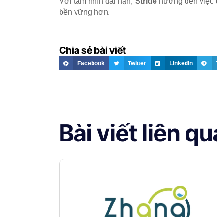
Với tầm nhìn dài hạn,
Stride
hướng đến việc đ
bền vững hơn.
Chia sẻ bài viết
Facebook
Twitter
LinkedIn
Bài viết liên q