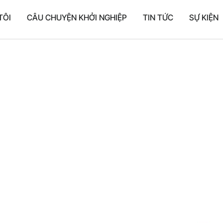
TÔI
CÂU CHUYỆN KHỞI NGHIỆP
TIN TỨC
SỰ KIỆN