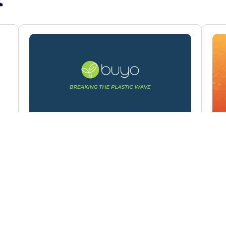
ặt
Buyo Dẫn đầu tương lai vật liệu bền
TU
vững
Gi
ng
Toàn cảnh hành trình phát triển của Buyo –
Từ 
ập
Tiên phong công nghệ vật liệu sinh học tại
ngh
Việt Nam...
côn
Learn More
Lear