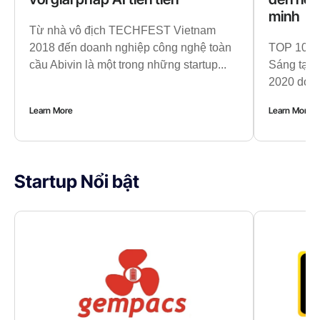
minh
Từ nhà vô địch TECHFEST Vietnam
2018 đến doanh nghiệp công nghệ toàn
TOP 10 Cu
cầu Abivin là một trong những startup...
Sáng tạo
2020 do Tr
Learn More
Learn More
Startup Nổi bật