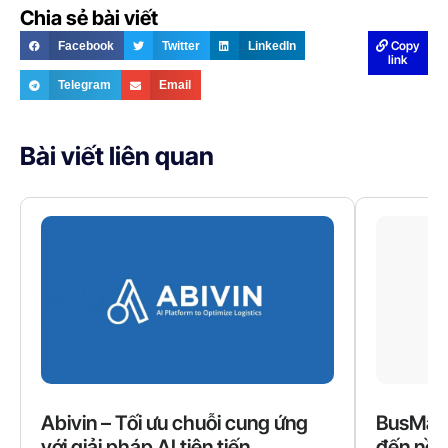
Chia sẻ bài viết
Copy
Facebook
Twitter
LinkedIn
link
Telegram
Email
Bài viết liên quan
Abivin – Tối ưu chuỗi cung ứng
BusMap 
với giải pháp AI tiên tiến
đến nền