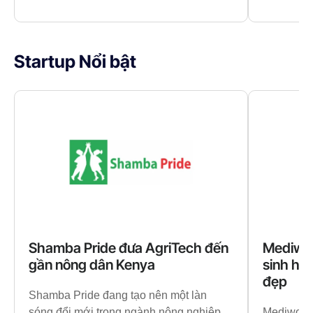
Startup Nổi bật
Shamba Pride đưa AgriTech đến
Mediwor
gần nông dân Kenya
sinh học
đẹp
Shamba Pride đang tạo nên một làn
sóng đổi mới trong ngành nông nghiệp
Mediworld