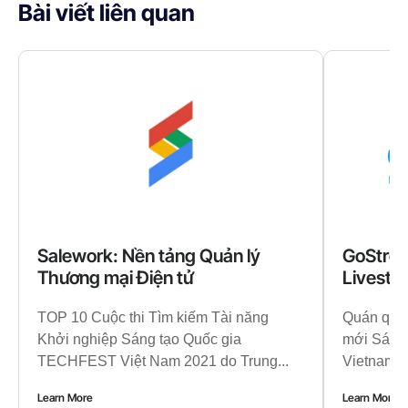
Bài viết liên quan
Salework: Nền tảng Quản lý
GoStrea
Thương mại Điện tử
Livestr
TOP 10 Cuộc thi Tìm kiếm Tài năng
Quán quân
Khởi nghiệp Sáng tạo Quốc gia
mới Sáng
TECHFEST Việt Nam 2021 do Trung...
Vietnam 2
Learn More
Learn More