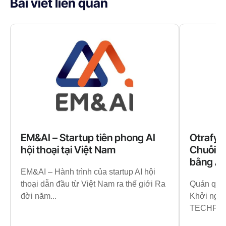
Bài viết liên quan
EM&AI – Startup tiên phong AI
Otrafy:
hội thoại tại Việt Nam
Chuỗi C
bằng AI
EM&AI – Hành trình của startup AI hội
thoại dẫn đầu từ Việt Nam ra thế giới Ra
Quán quân
đời năm...
Khởi nghi
TECHFEST