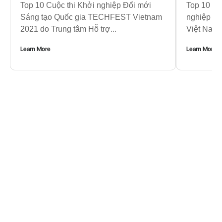
Top 10 Cuộc thi Khởi nghiệp Đổi mới
Top 10 Cu
Sáng tạo Quốc gia TECHFEST Vietnam
nghiệp S
2021 do Trung tâm Hỗ trợ...
Việt Nam 
Learn More
Learn More
Startup Nổi bật