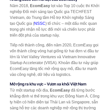
Năm 2018,
EcomEasy
lọt vào Top 10 cuộc thi Khởi
nghiệp Đổi mới sáng tạo Quốc gia TECHFEST
Vietnam, do Trung tâm Hỗ trợ Khởi nghiệp Sáng
tạo Quốc gia (
NSSC
) tổ chức – một dấu mốc quan
trọng ghi nhận nỗ lực đổi mới và chiến lược phát
triển đột phá của startup này.
Tiếp nối thành công, đến năm 2020, EcomEasy gọi
vốn thành công vòng hạt giống từ hai đơn vị đầu tư
lớn là Viet Valley Ventures và Vietnam Innovative
Startup Accelerator (VIISA). Khoản đầu tư này giúp
EcomEasy tăng tốc mở rộng quy mô, đầu tư mạnh
vào công nghệ, dữ liệu và logistics.
Mở rộng ra khu vực – Vươn xa khỏi Việt Nam
Từ một startup nội địa,
EcomEasy
đã từng bước
khẳng định vị thế trong khu vực Đông Nam Á. Công
ty hiện có hiện diện tại Thái Lan và Singapore, sẵn
sàng hỗ trợ các doanh nghiệp mở rộng thị trường