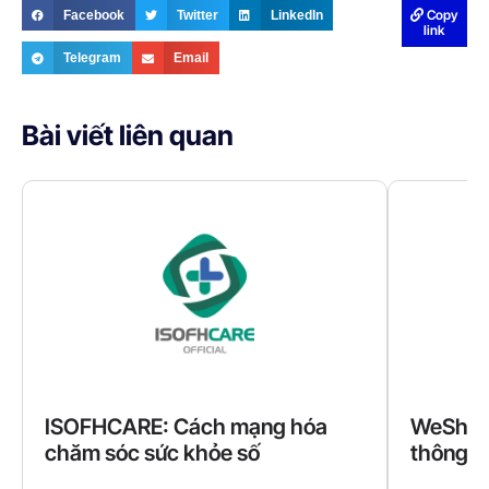
Copy
Facebook
Twitter
LinkedIn
link
Telegram
Email
Bài viết liên quan
ISOFHCARE: Cách mạng hóa
WeShare
chăm sóc sức khỏe số
thông q