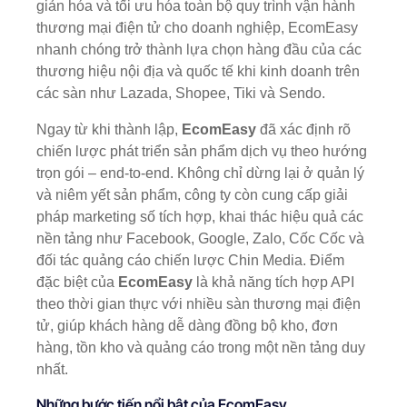
giản hóa và tối ưu hóa toàn bộ quy trình vận hành
thương mại điện tử cho doanh nghiệp, EcomEasy
nhanh chóng trở thành lựa chọn hàng đầu của các
thương hiệu nội địa và quốc tế khi kinh doanh trên
các sàn như Lazada, Shopee, Tiki và Sendo.
Ngay từ khi thành lập,
EcomEasy
đã xác định rõ
chiến lược phát triển sản phẩm dịch vụ theo hướng
trọn gói – end-to-end. Không chỉ dừng lại ở quản lý
và niêm yết sản phẩm, công ty còn cung cấp giải
pháp marketing số tích hợp, khai thác hiệu quả các
nền tảng như Facebook, Google, Zalo, Cốc Cốc và
đối tác quảng cáo chiến lược Chin Media. Điểm
đặc biệt của
EcomEasy
là khả năng tích hợp API
theo thời gian thực với nhiều sàn thương mại điện
tử, giúp khách hàng dễ dàng đồng bộ kho, đơn
hàng, tồn kho và quảng cáo trong một nền tảng duy
nhất.
Những bước tiến nổi bật của EcomEasy