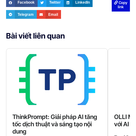
Copy
Facebook
Twitter
LinkedIn
link
Telegram
Email
Bài viết liên quan
ThinkPrompt: Giải pháp AI tăng
OLLI MA
tốc dịch thuật và sáng tạo nội
với AI t
dung