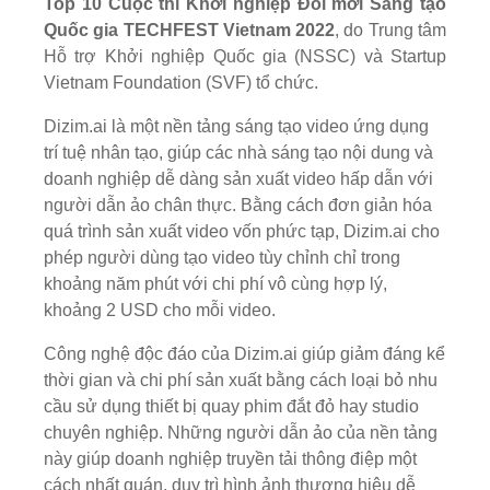
Top 10 Cuộc thi Khởi nghiệp Đổi mới Sáng tạo
Quốc gia TECHFEST Vietnam 2022
, do Trung tâm
Hỗ trợ Khởi nghiệp Quốc gia (NSSC) và Startup
Vietnam Foundation (SVF) tổ chức.
Dizim.ai là một nền tảng sáng tạo video ứng dụng
trí tuệ nhân tạo, giúp các nhà sáng tạo nội dung và
doanh nghiệp dễ dàng sản xuất video hấp dẫn với
người dẫn ảo chân thực. Bằng cách đơn giản hóa
quá trình sản xuất video vốn phức tạp, Dizim.ai cho
phép người dùng tạo video tùy chỉnh chỉ trong
khoảng năm phút với chi phí vô cùng hợp lý,
khoảng 2 USD cho mỗi video.
Công nghệ độc đáo của Dizim.ai giúp giảm đáng kể
thời gian và chi phí sản xuất bằng cách loại bỏ nhu
cầu sử dụng thiết bị quay phim đắt đỏ hay studio
chuyên nghiệp. Những người dẫn ảo của nền tảng
này giúp doanh nghiệp truyền tải thông điệp một
cách nhất quán, duy trì hình ảnh thương hiệu dễ