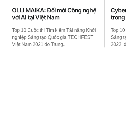
OLLI MAIKA: Đổi mới Công nghệ
CyberPu
với AI tại Việt Nam
trong k
Top 10 Cuộc thi Tìm kiếm Tài năng Khởi
Top 10 Cu
nghiệp Sáng tạo Quốc gia TECHFEST
Sáng tạo
Việt Nam 2021 do Trung...
2022, do T
Learn More
Learn More
Đăng ký
nhận tin
Đăng ký bản tin để không bỏ lỡ xu